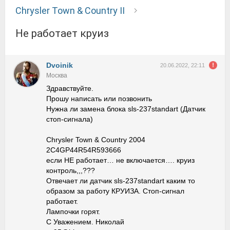
Chrysler Town & Country II
не работает круиз
Dvoinik
20.06.2022, 22:11
Москва
Здравствуйте.
Прошу написать или позвонить
Нужна ли замена блока sls-237standart (Датчик
стоп-сигнала)
Chrysler Town & Country 2004
2C4GP44R54R593666
если НЕ работает… не включается…. круиз
контроль,,,???
Отвечает ли датчик sls-237standart каким то
образом за работу КРУИЗА. Стоп-сигнал
работает.
Лампочки горят.
С Уважением. Николай