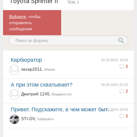
Toyota Sprinter II
ТЕМ: 3
Войдите
, чтобы
отправлять
сообщения.
карбюратор
02.10.2016, 18:23
2
захар2011,
Абакан
А при этом схватывает?
05.09.2015, 07:20
2
Дмитрий 1245,
Владивосток
Привет. Подскажите, в чем может быть причина?Ситуация такая: утром машина не заводится, пока не нажм...
04.11.2014, 05:53
2
STI-DV,
Хабаровск