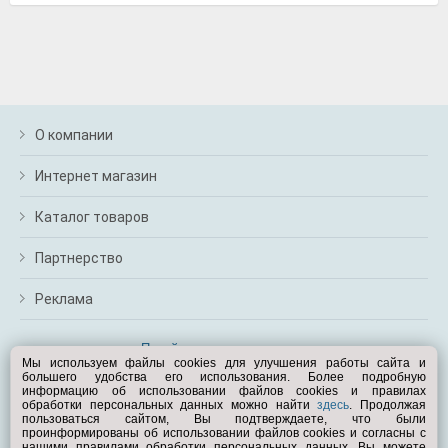
О компании
Интернет магазин
Каталог товаров
Партнерство
Реклама
Перейти на полную версию
Мы используем файлы cookies для улучшения работы сайта и
большего удобства его использования. Более подробную
Вам помочь?
информацию об использовании файлов cookies и правилах
обработки персональных данных можно найти
здесь
. Продолжая
пользоваться сайтом, Вы подтверждаете, что были
© Exist.ru 1998—2026
проинформированы об использовании файлов cookies и согласны с
нашими правилами обработки персональных данных. Вы можете