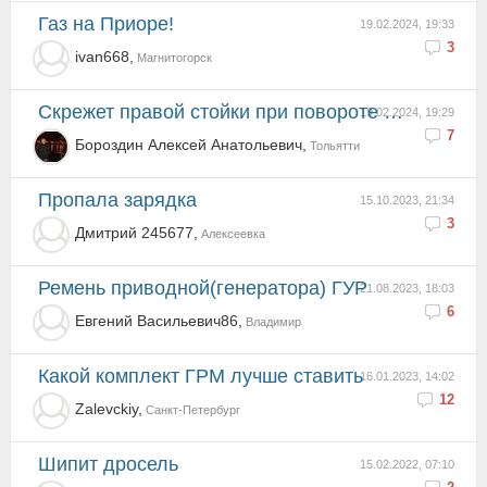
Газ на Приоре!
19.02.2024, 19:33
3
ivan668,
Магнитогорск
Скрежет правой стойки при повороте налево.
19.02.2024, 19:29
7
Бороздин Алексей Анатольевич,
Тольятти
Пропала зарядка
15.10.2023, 21:34
3
Дмитрий 245677,
Алексеевка
Ремень приводной(генератора) ГУР
21.08.2023, 18:03
6
Евгений Васильевич86,
Владимир
какой комплект ГРМ лучше ставить
16.01.2023, 14:02
12
Zalevckiy,
Санкт-Петербург
Шипит дросель
15.02.2022, 07:10