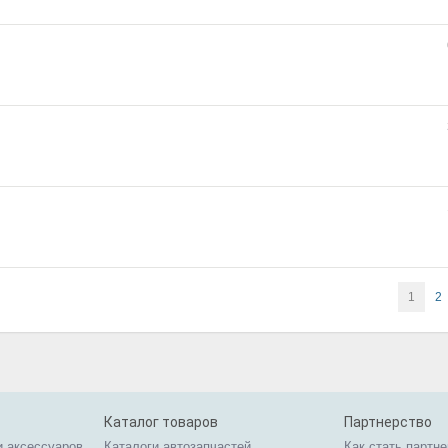
1
2
Каталог товаров
Партнерство
и аксессуаров
Каталоги автозапчастей
Как стать партн