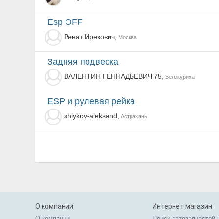
Esp OFF
Ренат Ирекович,
Москва
задняя подвеска
ВАЛЕНТИН ГЕННАДЬЕВИЧ 75,
Белокуриха
ESP и рулевая рейка
shlykov-aleksand,
Астрахань
О компании
Интернет магазин
О компании
Поиск автозапчастей 