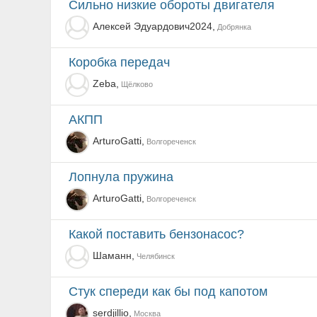
Сильно низкие обороты двигателя
Алексей Эдуардович2024,
Добрянка
Коробка передач
Zeba,
Щёлково
АКПП
ArturoGatti,
Волгореченск
Лопнула пружина
ArturoGatti,
Волгореченск
Какой поставить бензонасос?
Шаманн,
Челябинск
стук спереди как бы под капотом
serdjillio,
Москва