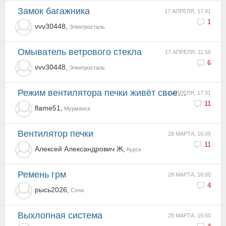
замок багажника
17 АПРЕЛЯ, 17:41
1
vvv30448,
Электросталь
Омыватель ветрового стекла
17 АПРЕЛЯ, 11:56
6
vvv30448,
Электросталь
Режим вентилятора печки живёт своей жизнью (((
14 АПРЕЛЯ, 17:31
11
flame51,
Мурманск
вентилятор печки
28 МАРТА, 16:05
11
Алексей Александрович Ж,
Курск
ремень грм
28 МАРТА, 16:00
4
рысь2026,
Сочи
Выхлопная система
28 МАРТА, 15:50