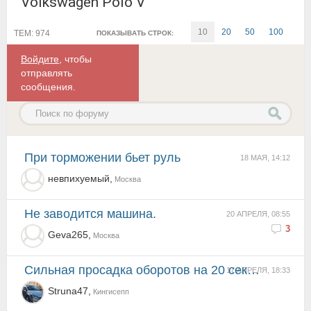
Volkswagen Polo V
10
20
50
100
ТЕМ: 974
ПОКАЗЫВАТЬ СТРОК:
Войдите
, чтобы
отправлять
сообщения.
При торможении бьет руль
18 МАЯ, 14:12
невпихуемый,
Москва
Не заводится машина.
20 АПРЕЛЯ, 08:55
3
Geva265,
Москва
Сильная просадка оборотов на 20 секунд.
17 АПРЕЛЯ, 18:33
Struna47,
Кингисепп