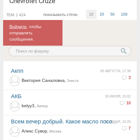
Chevrolet Cruze
10
20
50
100
ТЕМ: 1 424
ПОКАЗЫВАТЬ СТРОК:
Войдите
, чтобы
отправлять
сообщения.
Акпп
05 АВГУСТА, 17:38
3
Виктория Саналовна,
Элиста
АКБ
30 ИЮЛЯ, 15:02
10
belyy3,
Липецк
Всем вечер добрый. Какое масло посоветуете для двигателя вместо GM 5W30?
30 ИЮНЯ, 10:20
7
Алекс Сувор,
Москва