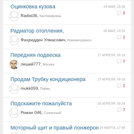
Оцинковка кузова
24 МАЯ, 15:36
2
Radist36,
Кантемировка
Радиатор отопления,
05 МАЯ, 23:16
1
Фахриддин Улмасович,
Новомичуринск
передняя подвеска
27 АПРЕЛЯ, 09:19
7
леший777,
Москва
Продам Трубку кондиционера
27 АПРЕЛЯ, 09:16
1
mukk059,
Пермь
Подскажите пожалуйста
26 АПРЕЛЯ, 09:24
7
Роман 046,
Солнечный
Моторный щит и правый лонжерон
29 МАРТА, 17:48