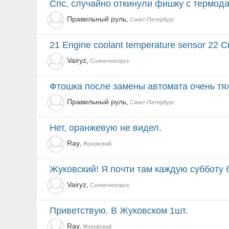
спс, случайно откинули фишку с термод
Правильный руль,
Санкт-Петербург
21 Engine coolant temperature sensor 22 Crank ang
Vairyz,
Солнечногорск
Фтошка после замены автомата очень тяжко заводит
Правильный руль,
Санкт-Петербург
Нет, оранжевую не видел.
Ray,
Жуковский
Жуковский! Я почти там каждую субботу 
Vairyz,
Солнечногорск
Приветствую. В Жуковском 1шт.
Ray,
Жуковский