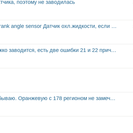
атчика, поэтому не заводилась
le sensor Датчик охл.жидкости, если по ошибке судит...
ся, есть две ошибки 21 и 22 причем до замены автомат...
бываю. Оранжевую с 178 регионом не замечал?