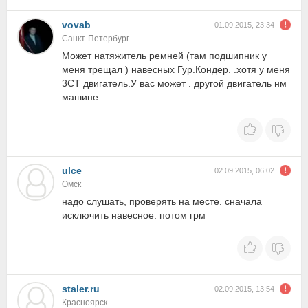
vovab
01.09.2015, 23:34
Санкт-Петербург
Может натяжитель ремней (там подшипник у
меня трещал ) навесных Гур.Кондер. .хотя у меня
3СТ двигатель.У вас может . другой двигатель нм
машине.
ulce
02.09.2015, 06:02
Омск
надо слушать, проверять на месте. сначала
исключить навесное. потом грм
staler.ru
02.09.2015, 13:54
Красноярск