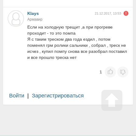
Klays
21.12.2017, 13:53
Армавир
Если на холодную трещит ,а при прогреве
проходит - то это помпа
Я с таким треском два года ездил , потом
поменял грм ролики сальники , собрал , треск не
исчез , купил помпу снова все разобрал поставил
и все прошло треска нет
1
Войти
|
Зарегистрироваться