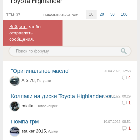
Toyota Highlander
10
20
50
100
ТЕМ: 37
ПОКАЗЫВАТЬ СТРОК:
Войдите
, чтобы
отправлять
сообщения.
"оригинальное масло"
20.04.2023, 12:58
4
A.S.78,
Петушки
Колпаки на диски Toyota Highlander на ступицу 16" диски оригинал
09.10.2022, 00:29
1
mialtai,
Новосибирск
Помпа грм
10.07.2022, 08:52
1
stalker 2015,
Адлер