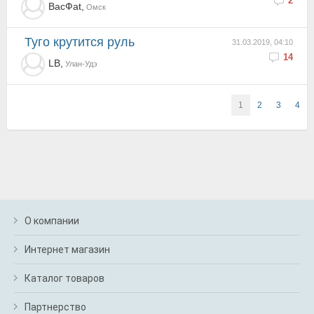
2
ВасФаt,
Омск
Туго крутится руль
31.03.2019, 04:10
14
LB,
Улан-Удэ
1
2
3
4
О компании
Интернет магазин
Каталог товаров
Партнерство