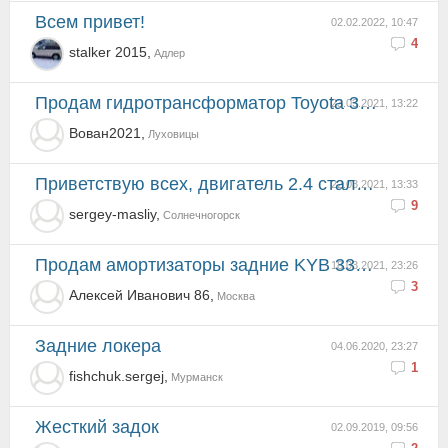
Всем привет!
02.02.2022, 10:47
4
stalker 2015,
Адлер
Продам гидротрансформатор Toyota 32000-28150 для ДВИГАТЕЛЯ 2AZFE контрактный, состояние: б/у пробег...
23.03.2021, 13:22
Вован2021,
Луховицы
Приветствую всех, двигатель 2.4 стал работать как дизель что посоветуете спецы на сто грешат на комп...
22.03.2021, 13:33
9
sergey-masliy,
Солнечногорск
Продам амортизаторы задние KYB 334384 и 334385
18.03.2021, 23:26
3
Алексей Иванович 86,
Москва
Задние локера
04.06.2020, 23:27
1
fishchuk.sergej,
Мурманск
Жесткий задок
02.09.2019, 09:56