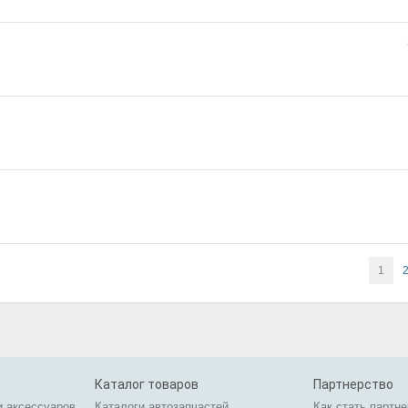
1
Каталог товаров
Партнерство
и аксессуаров
Каталоги автозапчастей
Как стать партн