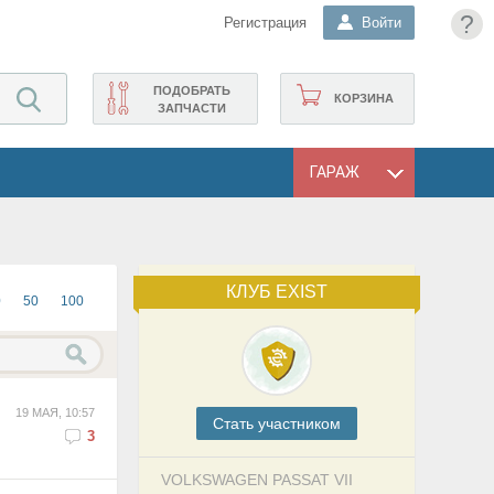
?
Регистрация
Войти
ПОДОБРАТЬ
КОРЗИНА
ЗАПЧАСТИ
ГАРАЖ
КЛУБ EXIST
0
50
100
19 МАЯ, 10:57
Cтать участником
3
VOLKSWAGEN PASSAT VII