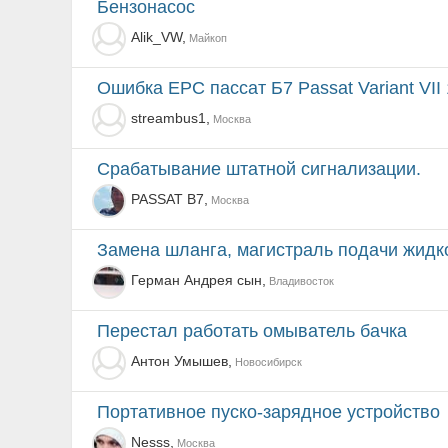
Бензонасос
Alik_VW,
Майкоп
Ошибка ЕРС пассат Б7 Passat Variant VII 
streambus1,
Москва
Срабатывание штатной сигнализации.
PASSAT B7,
Москва
Замена шланга, магистраль подачи жид
Герман Андрея сын,
Владивосток
Перестал работать омыватель бачка
Антон Умышев,
Новосибирск
Портативное пуско-зарядное устройство
Nesss,
Москва