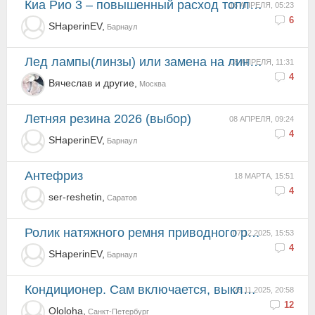
Киа Рио 3 – повышенный расход топлива
16 АПРЕЛЯ, 05:23
6
SHaperinEV,
Барнаул
Лед лампы(линзы) или замена на линзованые фары?
08 АПРЕЛЯ, 11:31
4
Вячеслав и другие,
Москва
Летняя резина 2026 (выбор)
08 АПРЕЛЯ, 09:24
4
SHaperinEV,
Барнаул
антефриз
18 МАРТА, 15:51
4
ser-reshetin,
Саратов
Ролик натяжного ремня приводного ремня
07.12.2025, 15:53
4
SHaperinEV,
Барнаул
Кондиционер. Сам включается, выключается.
28.11.2025, 20:58
12
Ololoha,
Санкт-Петербург