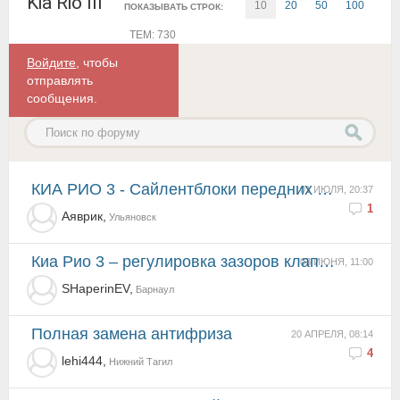
Kia Rio III
10
20
50
100
ПОКАЗЫВАТЬ СТРОК:
ТЕМ: 730
Войдите
, чтобы
отправлять
сообщения.
КИА РИО 3 - Сайлентблоки передних рычагов
01 ИЮЛЯ, 20:37
1
Аяврик,
Ульяновск
Киа Рио 3 – регулировка зазоров клапанов
03 ИЮНЯ, 11:00
SHaperinEV,
Барнаул
полная замена антифриза
20 АПРЕЛЯ, 08:14
4
lehi444,
Нижний Тагил