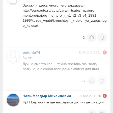
Закажи я здесь много чего заказывал
http://euroauto.ru/auto/cars/mitsubishi/pajero-
montero/pajero-montero_ii_v1-v2-v3-v4_1991-
1996/kuzov_vnutri/kronshteyn_krepleniya_zapasnog
o_kolesa/
2
polunin74
12.05.2017, 12:31
Адлер
Лучше вместо кронштейна поставь газ, толку
больше, а с собой вози ремкомплект для шин.
-3
Чаян-Маадыр Михайлович
24.10.2020, 11:38
Пр! Подскажите где находится датчик детонации