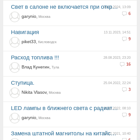
Свет в салоне не включается при открытии дверей
26.01.2024, 13:09
6
garynio,
Москва
Навигация
13.11.2023, 14:51
9
piket33,
Кисловодск
расход топлива !!!
28.08.2023, 23:20
16
Влад Кунегин,
Тула
Ступица.
25.04.2022, 22:24
3
Nikita Vlasov,
Москва
LED лампы в ближнего света с радиаторами
11.03.2022, 08:10
9
garynio,
Москва
Замена штатной магнитолы на китайскую Андроид 10
17.12.2021, 10:40