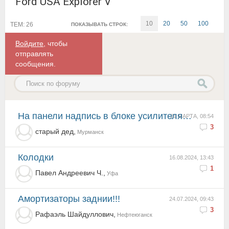
Ford USA Explorer V
10
20
50
100
ТЕМ: 26
ПОКАЗЫВАТЬ СТРОК:
Войдите
, чтобы
отправлять
сообщения.
на панели надпись в блоке усилителя рулевого управления сбой
21 МАРТА, 08:54
3
старый дед,
Мурманск
колодки
16.08.2024, 13:43
1
Павел Андреевич Ч.,
Уфа
Амортизаторы заднии!!!
24.07.2024, 09:43
3
Рафаэль Шайдуллович,
Нефтеюганск