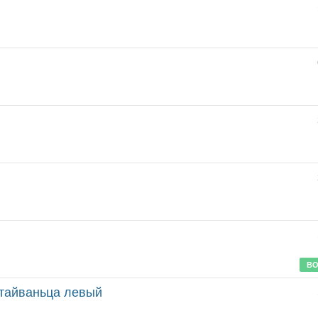
ВО
 тайваньца левый