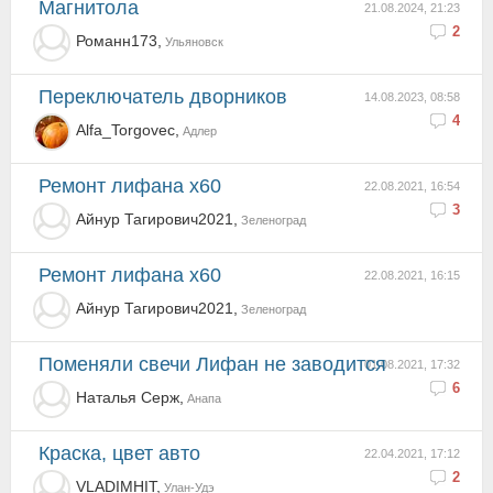
Магнитола
21.08.2024, 21:23
2
Романн173,
Ульяновск
Переключатель дворников
14.08.2023, 08:58
4
Alfa_Torgovec,
Адлер
ремонт лифана х60
22.08.2021, 16:54
3
Айнур Тагирович2021,
Зеленоград
ремонт лифана х60
22.08.2021, 16:15
Айнур Тагирович2021,
Зеленоград
Поменяли свечи Лифан не заводится
01.08.2021, 17:32
6
Наталья Серж,
Анапа
Краска, цвет авто
22.04.2021, 17:12
2
VLADIMHIT,
Улан-Удэ