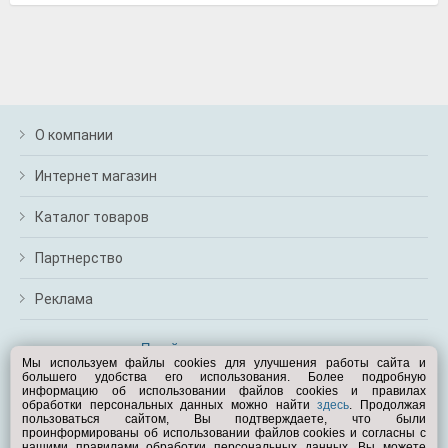
О компании
Интернет магазин
Каталог товаров
Партнерство
Реклама
Перейти на полную версию
Мы используем файлы cookies для улучшения работы сайта и
большего удобства его использования. Более подробную
Вам помочь?
информацию об использовании файлов cookies и правилах
обработки персональных данных можно найти
здесь
. Продолжая
пользоваться сайтом, Вы подтверждаете, что были
© Exist.ru 1998—2026
проинформированы об использовании файлов cookies и согласны с
нашими правилами обработки персональных данных. Вы можете