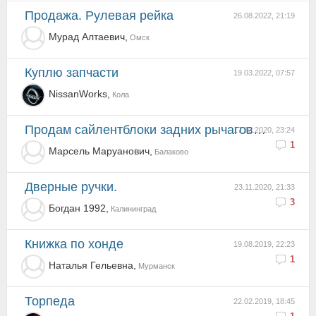
Продажа. Рулевая рейка
26.08.2022, 21:19
Мурад Алтаевич,
Омск
Куплю запчасти
19.03.2022, 07:57
NissanWorks,
Кола
Продам сайлентблоки задних рычагов и ещё, хонда цивик
17.12.2020, 23:24
1
Марсель Маруанович,
Балаково
Дверные ручки.
23.11.2020, 21:33
3
Богдан 1992,
Калининград
книжка по хонде
19.08.2019, 22:23
1
Наталья Гельевна,
Мурманск
торпеда
22.02.2019, 18:45