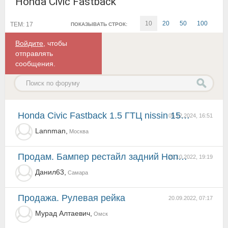
Honda Civic Fastback
10
20
50
100
ТЕМ: 17
ПОКАЗЫВАТЬ СТРОК:
Войдите
, чтобы
отправлять
сообщения.
Honda Civic Fastback 1.5 ГТЦ nissin 15/16
05.12.2024, 16:51
Lannman,
Москва
Продам. Бампер рестайл задний Honda Civic Hatchback (6G)
20.10.2022, 19:19
Данил63,
Самара
Продажа. Рулевая рейка
20.09.2022, 07:17
Мурад Алтаевич,
Омск