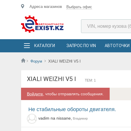
Адреса магазинов
Выбрать офис
КАТАЛОГИ
ЗАПРОС ПО VIN
АВТОТОЧКИ
Форум
XIALI WEIZHI V5 I
XIALI WEIZHI V5 I
ТЕМ: 1
Войдите
, чтобы отправлять сообщения.
Не стабильные обороты двигателя.
vadim na nissane,
Владимир