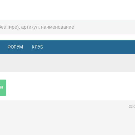
ФОРУМ
КЛУБ
Н!
22.