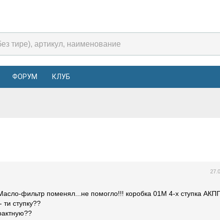
ФОРУМ
КЛУБ
27.
Масло-фильтр поменял...не помогло!!! коробка 01М 4-х ступка АКПП
- ти ступку??
трактную??