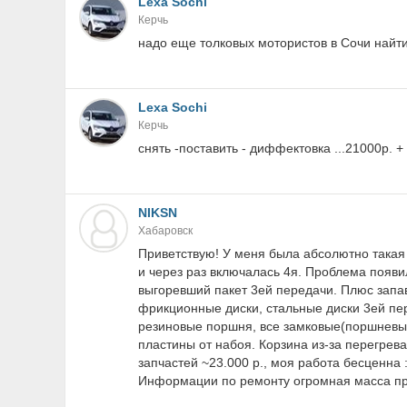
Lexa Sochi
Керчь
надо еще толковых мотористов в Сочи найти.
Lexa Sochi
Керчь
снять -поставить - диффектовка ...21000р. + 
NIKSN
Хабаровск
Приветствую! У меня была абсолютно такая
и через раз включалась 4я. Проблема появил
выгоревший пакет 3ей передачи. Плюс запа
фрикционные диски, стальные диски 3ей пер
резиновые поршня, все замковые(поршневые
пластины от набоя. Корзина из-за перегрев
запчастей ~23.000 р., моя работа бесценна 
Информации по ремонту огромная масса при