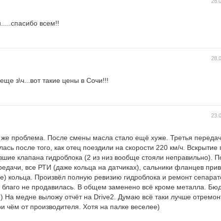
28.
....спасибо всем!!
28.
еще з\ч...вот такие цены в Сочи!!!
23.
 же проблема. После смены масла стало ещё хуже. Третья передач
ась после того, как отец поездили на скорости 220 км/ч. Вскрытие
вшие клапана гидроблока (2 из низ вообще стояли неправильно). 
едачи, все РТИ (даже кольца на датчиках), сальники фланцев прив
) кольца. Произвёл полную ревизию гидроблока и ремонт сепара
а благо не продавилась. В общем заменено всё кроме металла. Бю
:) На медне выложу отчёт на Drive2. Думаю всё таки лучше отремон
 чём от производителя. Хотя на палке веселее)