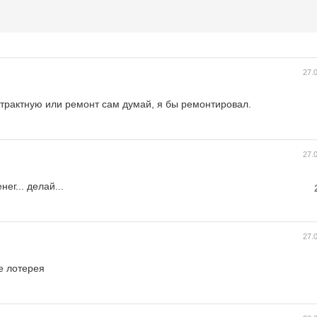
27.
онтрактную или ремонт сам думай, я бы ремонтировал.
27.
г... делай...
27.
е лотерея