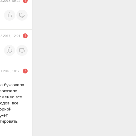
02.2017, 09:22
02.2017, 12:21
01.2018, 10:58
а буксовала
 показало
Поменял все
одов, все
торной
джет
тировать.