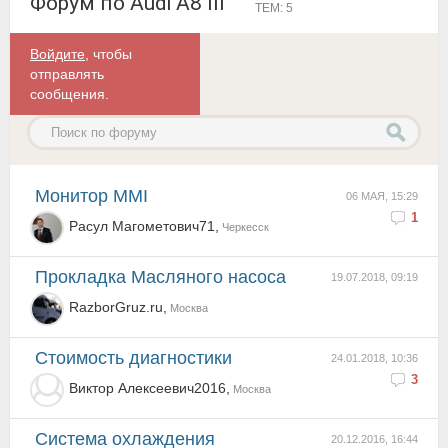
Форум по Audi A8 III
ТЕМ: 5
Войдите
, чтобы
отправлять
сообщения.
Монитор MMI
06 МАЯ, 15:29
1
Расул Магометович71,
Черкесск
Прокладка Масляного насоса
19.07.2018, 09:19
RazborGruz.ru,
Москва
стоимость диагностики
24.01.2018, 10:36
3
Виктор Алексеевич2016,
Москва
система охлаждения
20.12.2016, 16:44