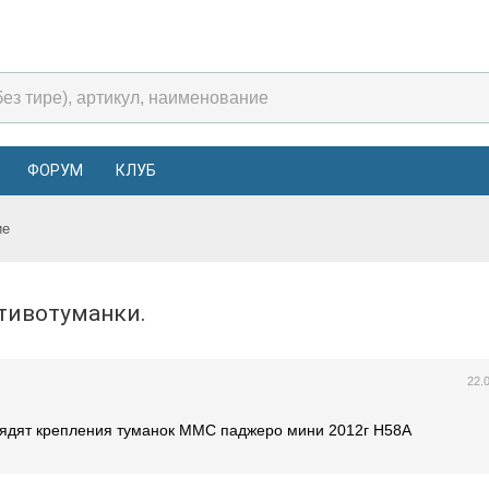
ФОРУМ
КЛУБ
ие
отивотуманки.
22.
лядят крепления туманок ММС паджеро мини 2012г Н58А