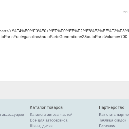
22.
ll_spare_parts/+/%F4%E0%F0%E0+%EF%F0%EE%F2%E8%E2%EE%F2%F
toPartsFuel=gasoline&autoPartsGeneration=2&autoPartsVolume=700
Каталог товаров
Партнерство
и аксессуаров
Каталоги автозапчастей
Как стать партн
Все для автосервиса
Таблица скидок
Шины, диски
Регионам