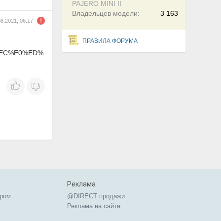
PAJERO MINI II
Владельцев модели:
3 163
08.2021, 06:17
ПРАВИЛА ФОРУМА
3%EC%E0%ED%
Реклама
ером
@DIRECT продажи
Реклама на сайте