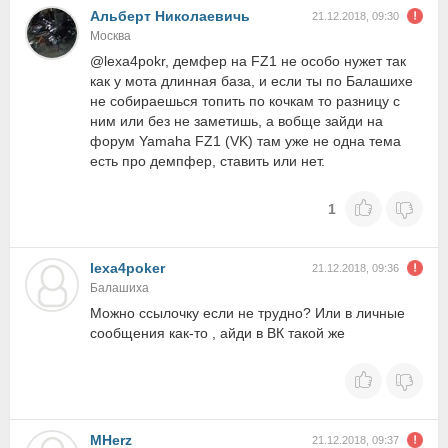
Альберт Николаевичь
21.12.2018, 09:30
Москва
@lexa4pokr, демфер на FZ1 не особо нужет так
как у мота длинная база, и если ты по Балашихе
не собираешься топить по кочкам то разницу с
ним или без не заметишь, а вобще зайди на
форум Yamaha FZ1 (VK) там уже не одна тема
есть про демпфер, ставить или нет.
1
lexa4poker
21.12.2018, 09:36
Балашиха
Можно ссылочку если не трудно? Или в личные
сообщения как-то , айди в ВК такой же
MHerz
21.12.2018, 09:37