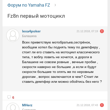
Форум по Yamaha FZ
Fz8n первый мотоцикл
lexa4poker
21.12.2018, 07:19
Балашиха
Всех приветствую мотобратьев,сестрёнок,
вообщем хотел бы поднять тему по демпферу ,
стоит ли его ставить на мотоцикл классического
типа, т воблу ловить не хочется, а дороги в
Балашихе не совсем ровные , вечные пробки ,
скорости наверно не большие ,а если и будут
скорости большие то опять же по неровным
дорогам , вопрос заключается в чем? Стоит ли
ставить демпфер или можно обойтись без него ?
6
MHerz
21.12.2018, 07:43