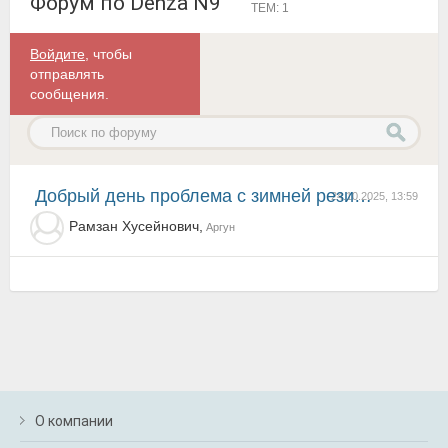
Форум по Denza N9
ТЕМ: 1
Войдите
, чтобы
отправлять
сообщения.
добрый день проблема с зимней резиной для денз на кавказе может кто что тподскажет ?
24.10.2025, 13:59
Рамзан Хусейнович,
Аргун
О компании