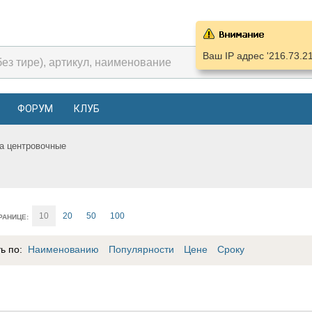
Ваш IP адрес '216.73.2
ФОРУМ
КЛУБ
а центровочные
10
20
50
100
РАНИЦЕ:
ть по:
Наименованию
Популярности
Цене
Сроку