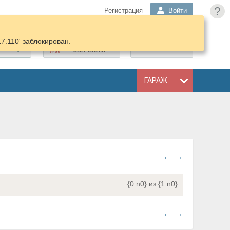
?
Регистрация
Войти
17.110' заблокирован.
ПОДОБРАТЬ
КОРЗИНА
ЗАПЧАСТИ
ГАРАЖ
←
→
{0:n0} из {1:n0}
←
→