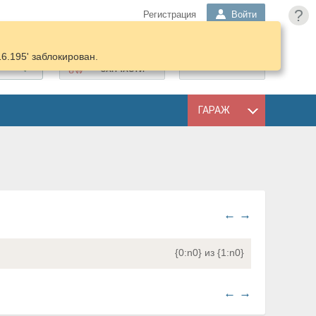
?
Регистрация
Войти
16.195' заблокирован.
ПОДОБРАТЬ
КОРЗИНА
ЗАПЧАСТИ
ГАРАЖ
←
→
{0:n0} из {1:n0}
←
→