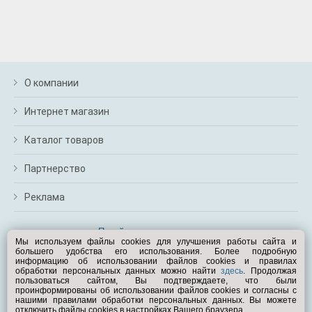
О компании
Интернет магазин
Каталог товаров
Партнерство
Реклама
Перейти на полную версию
Мы используем файлы cookies для улучшения работы сайта и
большего удобства его использования. Более подробную
Вам помочь?
информацию об использовании файлов cookies и правилах
обработки персональных данных можно найти
здесь
. Продолжая
пользоваться сайтом, Вы подтверждаете, что были
© Exist.ru 1998—2026
проинформированы об использовании файлов cookies и согласны с
нашими правилами обработки персональных данных. Вы можете
отключить файлы cookies в настройках Вашего браузера.