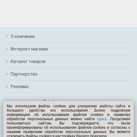
О компании
Интернет магазин
Каталог товаров
Партнерство
Реклама
Перейти на полную версию
Мы используем файлы cookies для улучшения работы сайта и
большего удобства его использования. Более подробную
Вам помочь?
информацию об использовании файлов cookies и правилах
обработки персональных данных можно найти
здесь
. Продолжая
пользоваться сайтом, Вы подтверждаете, что были
© Exist.ru 1998—2026
проинформированы об использовании файлов cookies и согласны с
нашими правилами обработки персональных данных. Вы можете
отключить файлы cookies в настройках Вашего браузера.