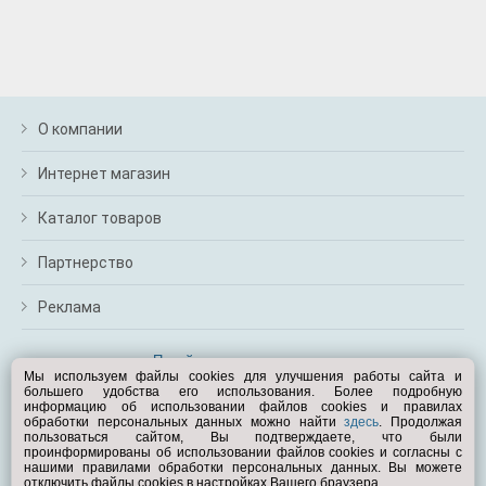
О компании
Интернет магазин
Каталог товаров
Партнерство
Реклама
Перейти на полную версию
Мы используем файлы cookies для улучшения работы сайта и
большего удобства его использования. Более подробную
Вам помочь?
информацию об использовании файлов cookies и правилах
обработки персональных данных можно найти
здесь
. Продолжая
пользоваться сайтом, Вы подтверждаете, что были
© Exist.ru 1998—2026
проинформированы об использовании файлов cookies и согласны с
нашими правилами обработки персональных данных. Вы можете
отключить файлы cookies в настройках Вашего браузера.