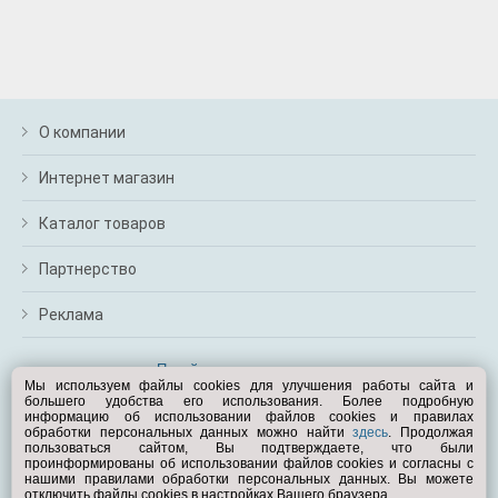
О компании
Интернет магазин
Каталог товаров
Партнерство
Реклама
Перейти на полную версию
Мы используем файлы cookies для улучшения работы сайта и
большего удобства его использования. Более подробную
Вам помочь?
информацию об использовании файлов cookies и правилах
обработки персональных данных можно найти
здесь
. Продолжая
пользоваться сайтом, Вы подтверждаете, что были
© Exist.ru 1998—2026
проинформированы об использовании файлов cookies и согласны с
нашими правилами обработки персональных данных. Вы можете
отключить файлы cookies в настройках Вашего браузера.