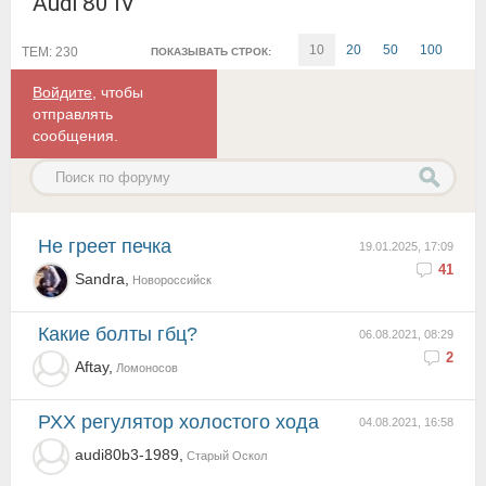
Audi 80 IV
10
20
50
100
ТЕМ: 230
ПОКАЗЫВАТЬ СТРОК:
Войдите
, чтобы
отправлять
сообщения.
Не греет печка
19.01.2025, 17:09
41
Sandra,
Новороссийск
Какие болты гбц?
06.08.2021, 08:29
2
Aftay,
Ломоносов
РХХ регулятор холостого хода
04.08.2021, 16:58
audi80b3-1989,
Старый Оскол