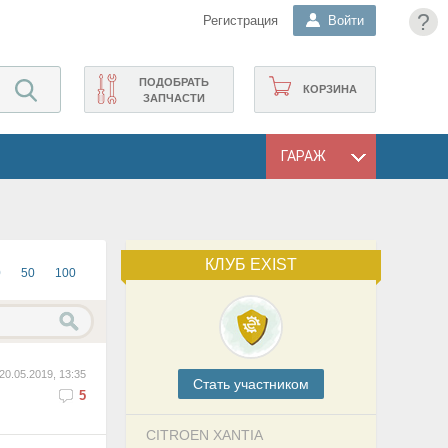
?
Регистрация
Войти
ПОДОБРАТЬ
КОРЗИНА
ЗАПЧАСТИ
ГАРАЖ
КЛУБ EXIST
0
50
100
20.05.2019, 13:35
Cтать участником
5
CITROEN XANTIA