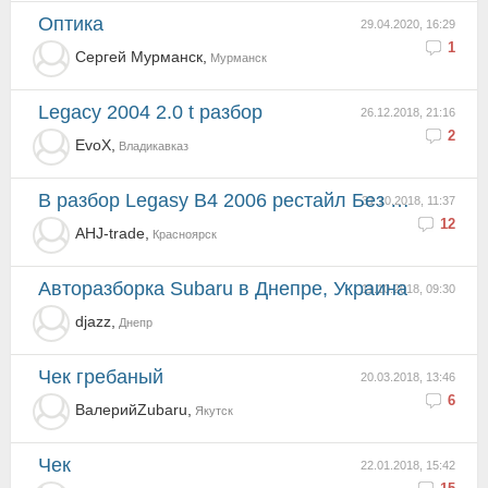
оптика
29.04.2020, 16:29
1
Сергей Мурманск,
Мурманск
Legacy 2004 2.0 t разбор
26.12.2018, 21:16
2
EvoX,
Владикавказ
В разбор Legasy B4 2006 рестайл Без пробега по РФ 78000
31.10.2018, 11:37
12
AHJ-trade,
Красноярск
Авторазборка Subaru в Днепре, Украина
11.10.2018, 09:30
djazz,
Днепр
чек гребаный
20.03.2018, 13:46
6
ВалерийZubaru,
Якутск
чек
22.01.2018, 15:42