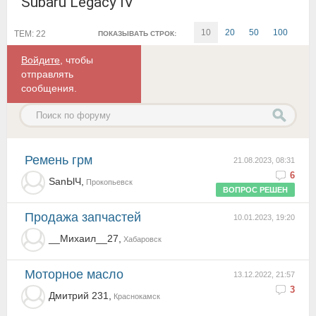
Subaru Legacy IV
10
20
50
100
ТЕМ: 22
ПОКАЗЫВАТЬ СТРОК:
Войдите
, чтобы
отправлять
сообщения.
ремень грм
21.08.2023, 08:31
6
SanЫЧ,
Прокопьевск
ВОПРОС РЕШЕН
Продажа запчастей
10.01.2023, 19:20
__Михаил__27,
Хабаровск
Моторное масло
13.12.2022, 21:57
3
Дмитрий 231,
Краснокамск