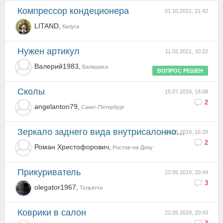
компрессор кондеционера
01.10.2021, 21:42
LITAND,
Калуга
Нужен артикул
11.02.2021, 10:22
Валерий1983,
Балашиха
ВОПРОС РЕШЕН
Сколы
15.07.2019, 18:08
2
angelanton79,
Санкт-Петербург
Зеркало заднего вида внутрисалонное откручивается болт крепления
25.05.2019, 16:29
2
Роман Христофорович,
Ростов-на-Дону
Прикуриватель
22.05.2019, 20:44
3
olegator1967,
Тольятти
Коврики в салон
22.05.2019, 20:43