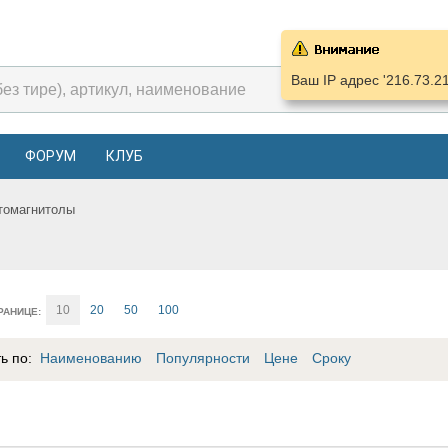
Ваш IP адрес '216.73.2
ФОРУМ
КЛУБ
томагнитолы
10
20
50
100
РАНИЦЕ:
ть по:
Наименованию
Популярности
Цене
Сроку