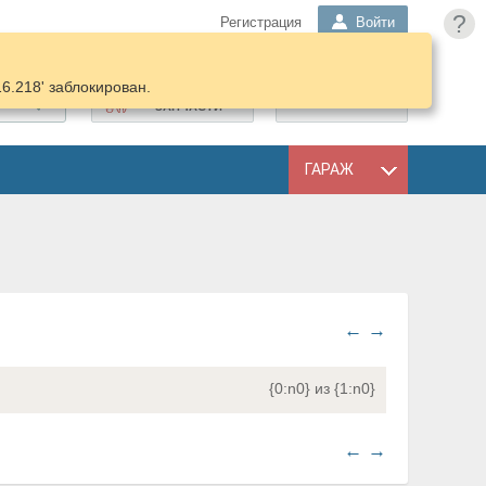
?
Регистрация
Войти
16.218' заблокирован.
ПОДОБРАТЬ
КОРЗИНА
ЗАПЧАСТИ
ГАРАЖ
←
→
{0:n0} из {1:n0}
←
→