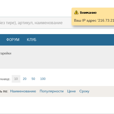
Ваш IP адрес '216.73.2
ФОРУМ
КЛУБ
тарейки
10
20
50
100
РАНИЦЕ:
ть по:
Наименованию
Популярности
Цене
Сроку