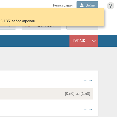
?
Регистрация
Войти
16.135' заблокирован.
ПОДОБРАТЬ
КОРЗИНА
ЗАПЧАСТИ
ГАРАЖ
←
→
{0:n0} из {1:n0}
←
→