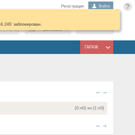
?
Регистрация
Войти
16.245' заблокирован.
ПОДОБРАТЬ
КОРЗИНА
ЗАПЧАСТИ
ГАРАЖ
←
→
{0:n0} из {1:n0}
←
→