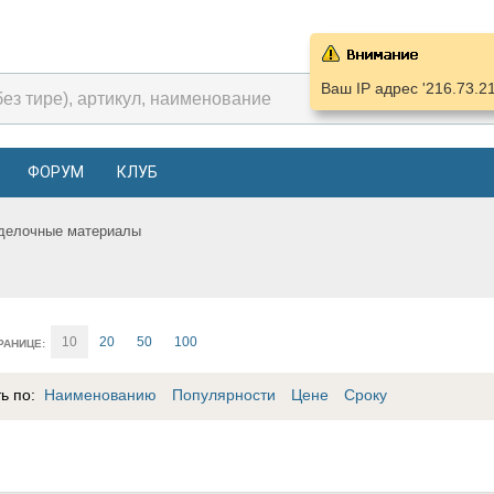
Ваш IP адрес '216.73.2
ФОРУМ
КЛУБ
делочные материалы
10
20
50
100
РАНИЦЕ:
ть по:
Наименованию
Популярности
Цене
Сроку