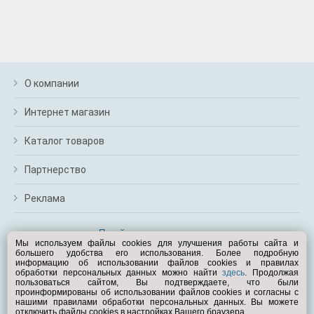
О компании
Интернет магазин
Каталог товаров
Партнерство
Реклама
Перейти на полную версию
Мы используем файлы cookies для улучшения работы сайта и
большего удобства его использования. Более подробную
Вам помочь?
информацию об использовании файлов cookies и правилах
обработки персональных данных можно найти
здесь
. Продолжая
пользоваться сайтом, Вы подтверждаете, что были
© Exist.ru 1998—2026
проинформированы об использовании файлов cookies и согласны с
нашими правилами обработки персональных данных. Вы можете
отключить файлы cookies в настройках Вашего браузера.